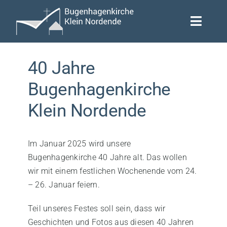
Skip
to
Toggle
content
Naviga
Termine
40 Jahre
Gruppen
Bugenhagenkirche
Klein Nordende
Gemeinde
Lebensbegleitung
Im Januar 2025 wird unsere
Bugenhagenkirche 40 Jahre alt. Das wollen
Kontakt
wir mit einem festlichen Wochenende vom 24.
– 26. Januar feiern.
Teil unseres Festes soll sein, dass wir
Geschichten und Fotos aus diesen 40 Jahren